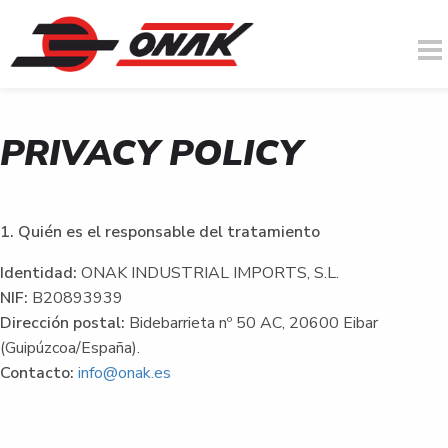
PRIVACY POLICY
You are here
Skip to main content
1. Quién es el responsable del tratamiento
Identidad:
ONAK INDUSTRIAL IMPORTS, S.L.
NIF:
B20893939
Dirección postal:
Bidebarrieta nº 50 AC, 20600 Eibar
(Guipúzcoa/España).
Contacto:
info@onak.es