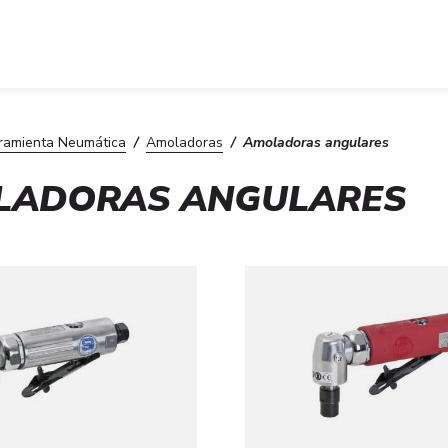
tá aquí
ramienta Neumática
/
Amoladoras
/ Amoladoras angulares
LADORAS ANGULARES