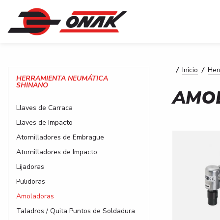
Usted es
Pasar al contenido principal
/
Inicio
/
Her
HERRAMIENTA NEUMÁTICA
SHINANO
AMO
Llaves de Carraca
Llaves de Impacto
Atornilladores de Embrague
Atornilladores de Impacto
Lijadoras
Pulidoras
Amoladoras
Taladros / Quita Puntos de Soldadura