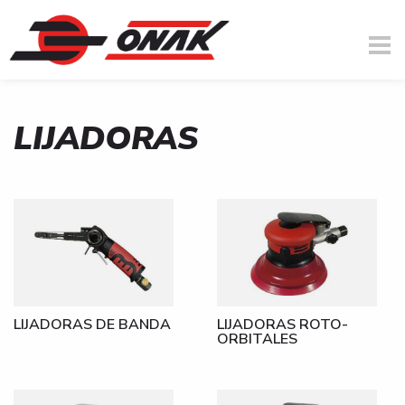
LIJADORAS
Usted está aquí
Pasar al contenido principal
LIJADORAS DE BANDA
LIJADORAS ROTO-
ORBITALES