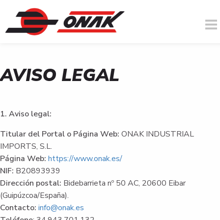
AVISO LEGAL
Usted está aquí
Pasar al contenido principal
1. Aviso legal:
Titular del Portal o Página Web:
ONAK INDUSTRIAL
IMPORTS, S.L.
Página Web:
https://www.onak.es/
NIF:
B20893939
Dirección postal:
Bidebarrieta nº 50 AC, 20600 Eibar
(Guipúzcoa/España).
Contacto:
info@onak.es